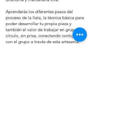
Aprenderás los diferentes pasos del
proceso de la llata, la técnica básica para
poder desarrollar tu propia pieza y
también el valor de trabajar en grupo, en
círculo, sin prisa, conectando contigo y
con el grupo a través de esta artesanía.
Puedes informarte de los próximos cursos
y reservar tu plaza en
La escuela artesana
Si quieres más información, puedes
escribirnos a
anticmallorca@gmail.com