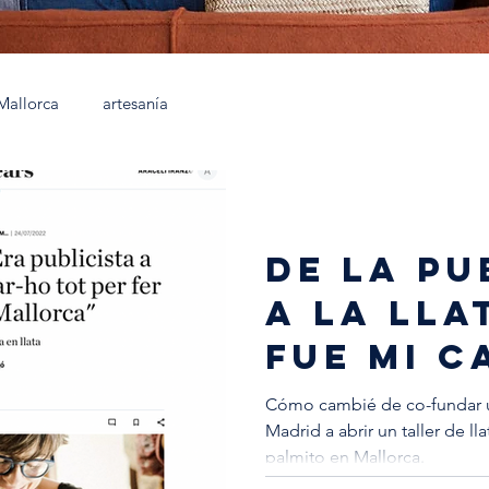
Mallorca
artesanía
de la pu
a la lla
fue mi c
vital
Cómo cambié de co-fundar u
Madrid a abrir un taller de l
palmito en Mallorca.