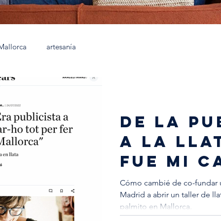
Mallorca
artesanía
de la pu
a la lla
fue mi c
vital
Cómo cambié de co-fundar u
Madrid a abrir un taller de l
palmito en Mallorca.