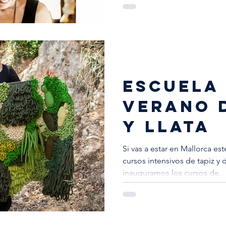
escuela
verano d
y llata
Si vas a estar en Mallorca este verano, toma nota de los
cursos intensivos de tapiz y de llata con los que
inauguramos los cursos de...