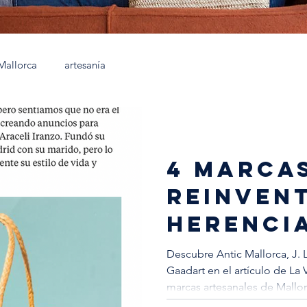
Mallorca
artesanía
4 MARCA
REINVEN
HERENCIA
DE MALL
Descubre Antic Mallorca, J. 
Gaadart en el artículo de La 
marcas artesanales de Mallo