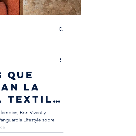
S QUE
TAN LA
 TEXTIL
ORCA
Llambias, Bon Vivant y
Vanguardia Lifestyle sobre
rca